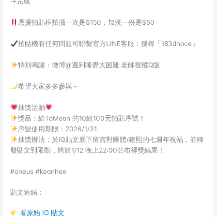
→完成
應援拍貼框拍攝一次是$150，加洗一份是$50
拍貼機有任何問題可聯繫官方LINE客服：搜尋「183dnpce」
特別鳴謝：微博@遇到睡覺大困難 老師授權Q版
希望大家多多參與～
抽獎活動
獎品：給ToMoon 的10組100元拍貼序號！
序號使用期限：2026/1/31
抽獎辦法：於IG貼文底下留言對團體/建熙的七週年祝福，並轉
發貼文到限動，將於1/12 晚上22:00公布得獎結果！
#oneus #keonhee
貼文連結：
看原始 IG 貼文