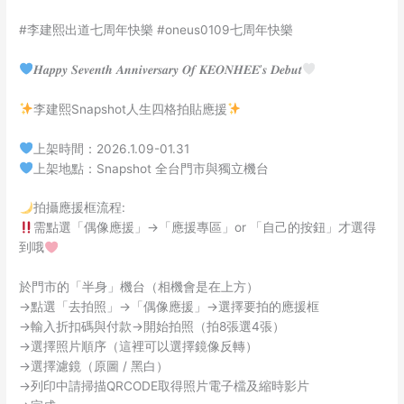
#李建熙出道七周年快樂 #oneus0109七周年快樂
𝑯𝒂𝒑𝒑𝒚 𝑺𝒆𝒗𝒆𝒏𝒕𝒉 𝑨𝒏𝒏𝒊𝒗𝒆𝒓𝒔𝒂𝒓𝒚 𝑶𝒇 𝑲𝑬𝑶𝑵𝑯𝑬𝑬’𝒔 𝑫𝒆𝒃𝒖𝒕
李建熙Snapshot人生四格拍貼應援
上架時間：2026.1.09-01.31
上架地點：Snapshot 全台門市與獨立機台
拍攝應援框流程:
需點選「偶像應援」→「應援專區」or 「自己的按鈕」才選得
到哦
於門市的「半身」機台（相機會是在上方）
→點選「去拍照」→「偶像應援」→選擇要拍的應援框
→輸入折扣碼與付款→開始拍照（拍8張選4張）
→選擇照片順序（這裡可以選擇鏡像反轉）
→選擇濾鏡（原圖 / 黑白）
→列印中請掃描QRCODE取得照片電子檔及縮時影片