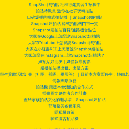
SnapShot妞拍貼 社群行銷實習生招募中
拍貼特派員 邀你在社群玩轉拍貼
口碑爆棚的韓式拍貼機 ｜Snapshot妞拍貼
Snapshot妞拍貼 韓式拍貼機門市一覽
Snapshot妞拍貼百貨/通路機台點位
大家在Google上怎麼說Snapshot妞拍貼
大家在Youtube上怎麼說Snapshot妞拍貼
大家在小紅書RED上怎麼說Snapshot妞拍貼
大家怎麼在Instagram上說Snapshot妞拍貼？
妞拍貼好朋友｜媒體報導剪影
婚禮拍貼機出租、出借方案
學生贊助活動計畫（社團、營隊、畢展等）｜目前本方案暫停中，轉由老
喬報團隊服務
拍貼機 應援本命活動的合作方式
插畫圖文創作者合作計畫
蓋酷家族拍貼文化的繼承者，Snapshot妞拍貼
部落格與各種消息
隱私權政策
韓式復古拍貼機