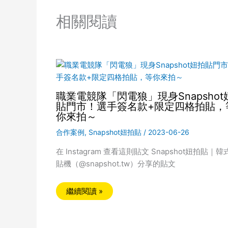
相關閱讀
職業電競隊「閃電狼」現身Snapshot
貼門市！選手簽名款+限定四格拍貼，
你來拍～
合作案例
,
Snapshot妞拍貼
/
2023-06-26
在 Instagram 查看這則貼文 Snapshot妞拍貼｜韓
貼機（@snapshot.tw）分享的貼文
繼續閱讀 »