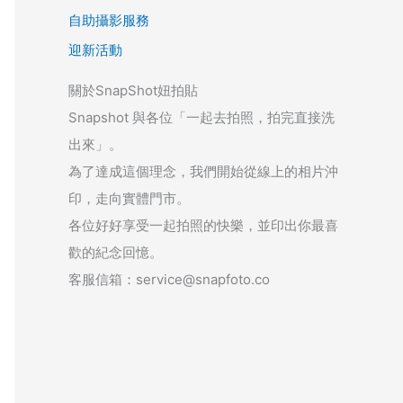
自助攝影服務
迎新活動
關於SnapShot妞拍貼
Snapshot 與各位「一起去拍照，拍完直接洗
出來」。
為了達成這個理念，我們開始從線上的相片沖
印，走向實體門市。
各位好好享受一起拍照的快樂，並印出你最喜
歡的紀念回憶。
客服信箱：service@snapfoto.co