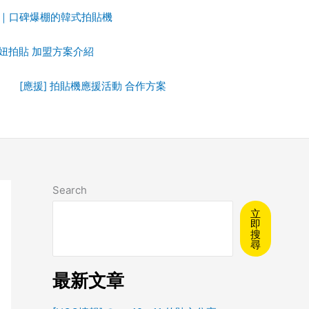
拍貼｜口碑爆棚的韓式拍貼機
ot妞拍貼 加盟方案介紹
[應援] 拍貼機應援活動 合作方案
Search
立
即
搜
尋
最新文章