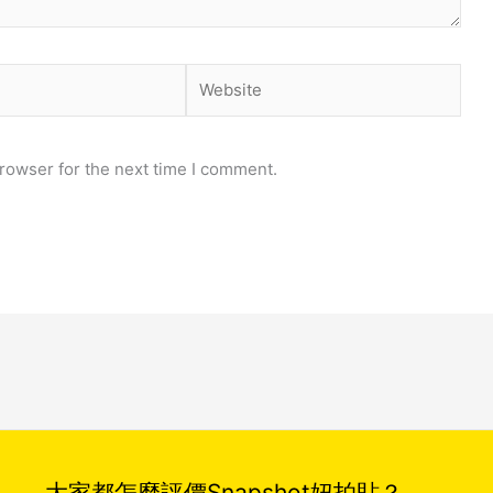
Website
rowser for the next time I comment.
大家都怎麼評價Snapshot妞拍貼？