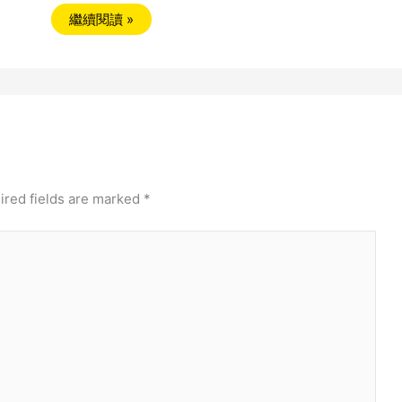
繼續閱讀 »
ired fields are marked
*