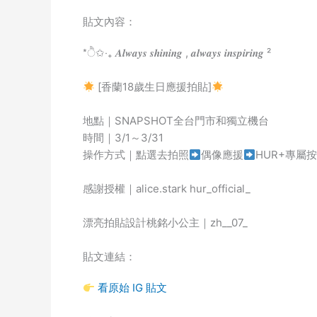
貼文內容：
*ੈ✩‧₊ 𝑨𝒍𝒘𝒂𝒚𝒔 𝒔𝒉𝒊𝒏𝒊𝒏𝒈 , 𝒂𝒍𝒘𝒂𝒚𝒔 𝒊𝒏𝒔𝒑𝒊𝒓𝒊𝒏𝒈 ²
[香蘭18歲生日應援拍貼]
地點｜SNAPSHOT全台門市和獨立機台
時間｜3/1～3/31
操作方式｜點選去拍照
偶像應援
HUR+專屬
感謝授權｜alice.stark hur_official_
漂亮拍貼設計桃銘小公主｜zh__07_
貼文連結：
看原始 IG 貼文