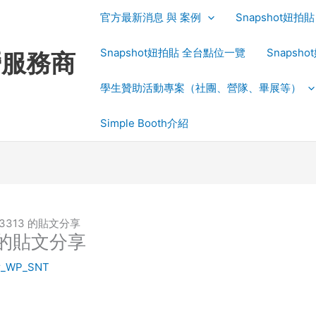
官方最新消息 與 案例
Snapshot妞
Snapshot妞拍貼 全台點位一覽
Snapsh
運營服務商
學生贊助活動專案（社團、營隊、畢展等）
Simple Booth介紹
333313 的貼文分享
13 的貼文分享
r_WP_SNT