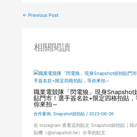
←
Previous Post
相關閱讀
職業電競隊「閃電狼」現身Snapshot
貼門市！選手簽名款+限定四格拍貼，
你來拍～
合作案例
,
Snapshot妞拍貼
/
2023-06-26
在 Instagram 查看這則貼文 Snapshot妞拍貼｜韓
貼機（@snapshot.tw）分享的貼文