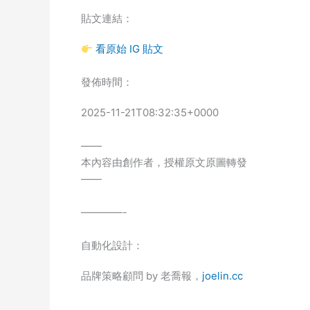
貼文連結：
看原始 IG 貼文
發佈時間：
2025-11-21T08:32:35+0000
——
本內容由創作者，授權原文原圖轉發
——
————-
自動化設計：
品牌策略顧問 by 老喬報，
joelin.cc