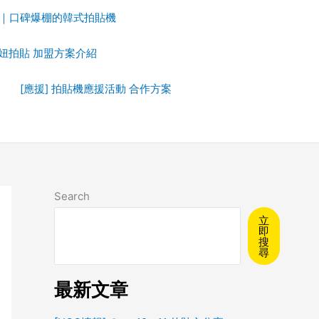
拍貼｜口碑爆棚的韓式拍貼機
ot妞拍貼 加盟方案介紹
[應援] 拍貼機應援活動 合作方案
Search
立
即
搜
尋
最新文章