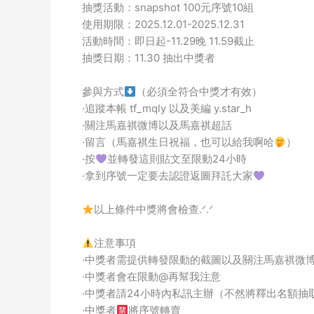
抽獎活動：snapshot 100元序號10組
使用期限：2025.12.01-2025.12.31
活動時間：即日起-11.29晚 11.59截止
抽獎日期：11.30 抽出中獎者
參與方式
（必須全符合中獎才有效）
·追蹤本帳 tf_mqly 以及美編 y.star_h
·關注馬嘉祺微博以及馬嘉祺超話
·留言（馬嘉祺生日祝福，也可以給我啊哈
）
·按
並轉發這則貼文至限動24小時
·拿到序號一定要去認證返圖拜託大家
以上條件中獎將會檢查.ᐟ.ᐟ
注意事項
·中獎者需提供轉發限動的截圖以及關注馬嘉祺微
·中獎者會在限動@再幫我注意
·中獎者請24小時內私訊主辦（不然將釋出名額抽
·中獎者
將序號轉賣