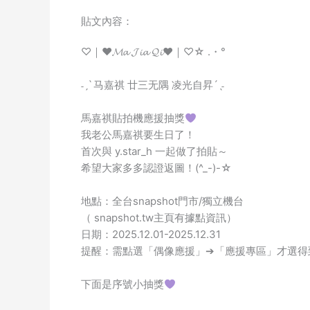
貼文內容：
♡｜♥𝓜𝓪 𝓙𝓲𝓪 𝓠𝓲♥｜♡☆ .・°
˗ˏˋ 马嘉祺 廿三无隅 凌光自昇´ˎ˗
馬嘉祺貼拍機應援抽獎
我老公馬嘉祺要生日了！
首次與 y.star_h 一起做了拍貼～
希望大家多多認證返圖！(^_-)-☆
地點：全台snapshot門市/獨立機台
（ snapshot.tw主頁有據點資訊）
日期：2025.12.01-2025.12.31
提醒：需點選「偶像應援」➔「應援專區」才選得
下面是序號小抽獎