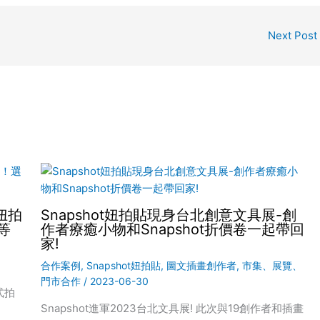
Next Post
妞拍
Snapshot妞拍貼現身台北創意文具展-創
等
作者療癒小物和Snapshot折價卷一起帶回
家!
合作案例
,
Snapshot妞拍貼
,
圖文插畫創作者
,
市集、展覽、
門市合作
/
2023-06-30
式拍
Snapshot進軍2023台北文具展! 此次與19創作者和插畫