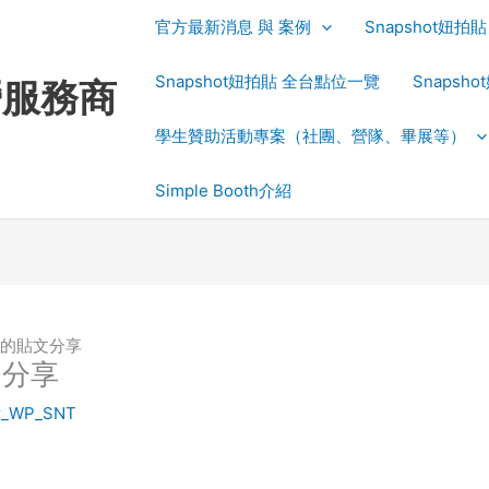
官方最新消息 與 案例
Snapshot妞
Snapshot妞拍貼 全台點位一覽
Snapsh
運營服務商
學生贊助活動專案（社團、營隊、畢展等）
Simple Booth介紹
ly 的貼文分享
貼文分享
r_WP_SNT