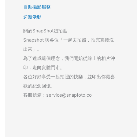
自助攝影服務
迎新活動
關於SnapShot妞拍貼
Snapshot 與各位「一起去拍照，拍完直接洗
出來」。
為了達成這個理念，我們開始從線上的相片沖
印，走向實體門市。
各位好好享受一起拍照的快樂，並印出你最喜
歡的紀念回憶。
客服信箱：service@snapfoto.co