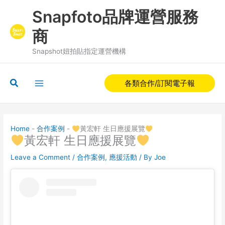
Skip
Snapfoto品牌運營服務
to
content
商
Snapshot妞拍貼指定運營機構
Search
各類合作/訂閱電子報
Home
-
合作案例
-
黃宏軒 生日應援展覽
黃宏軒 生日應援展覽
Leave a Comment
/
合作案例
,
應援活動
/ By
Joe