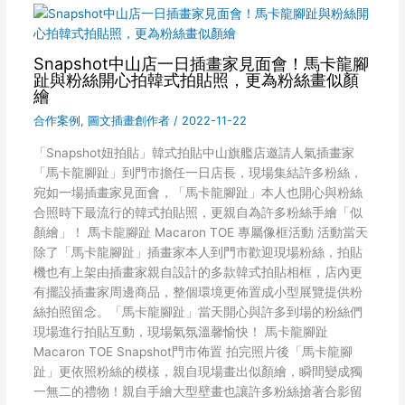
Snapshot中山店一日插畫家見面會！馬卡龍腳
趾與粉絲開心拍韓式拍貼照，更為粉絲畫似顏
繪
合作案例
,
圖文插畫創作者
/
2022-11-22
「Snapshot妞拍貼」韓式拍貼中山旗艦店邀請人氣插畫家
「馬卡龍腳趾」到門市擔任一日店長，現場集結許多粉絲，
宛如一場插畫家見面會，「馬卡龍腳趾」本人也開心與粉絲
合照時下最流行的韓式拍貼照，更親自為許多粉絲手繪「似
顏繪」！ 馬卡龍腳趾 Macaron TOE 專屬像框活動 活動當天
除了「馬卡龍腳趾」插畫家本人到門市歡迎現場粉絲，拍貼
機也有上架由插畫家親自設計的多款韓式拍貼相框，店內更
有擺設插畫家周邊商品，整個環境更佈置成小型展覽提供粉
絲拍照留念。「馬卡龍腳趾」當天開心與許多到場的粉絲們
現場進行拍貼互動，現場氣氛溫馨愉快！ 馬卡龍腳趾
Macaron TOE Snapshot門市佈置 拍完照片後「馬卡龍腳
趾」更依照粉絲的模樣，親自現場畫出似顏繪，瞬間變成獨
一無二的禮物！親自手繪大型壁畫也讓許多粉絲搶著合影留