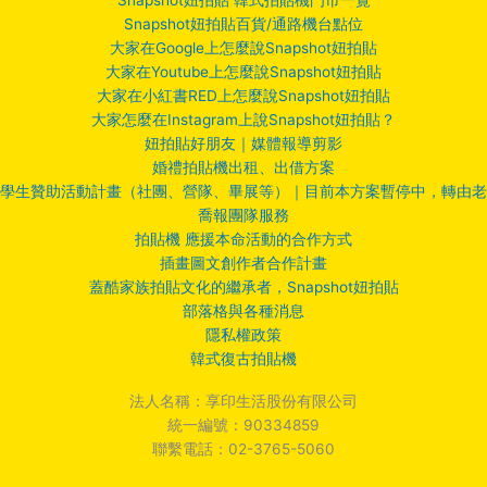
Snapshot妞拍貼百貨/通路機台點位
大家在Google上怎麼說Snapshot妞拍貼
大家在Youtube上怎麼說Snapshot妞拍貼
大家在小紅書RED上怎麼說Snapshot妞拍貼
大家怎麼在Instagram上說Snapshot妞拍貼？
妞拍貼好朋友｜媒體報導剪影
婚禮拍貼機出租、出借方案
學生贊助活動計畫（社團、營隊、畢展等）｜目前本方案暫停中，轉由老
喬報團隊服務
拍貼機 應援本命活動的合作方式
插畫圖文創作者合作計畫
蓋酷家族拍貼文化的繼承者，Snapshot妞拍貼
部落格與各種消息
隱私權政策
韓式復古拍貼機
法人名稱：享印生活股份有限公司
統一編號：90334859
聯繫電話：02-3765-5060