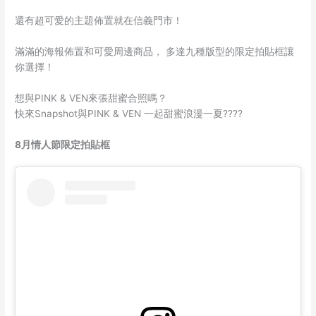
還有超可愛的主題佈置就在信義門市！
滿滿的海報佈置和可愛周邊商品， 多達九種版型的限定拍貼框讓
你選擇！
想與PINK & VEN來張甜蜜合照嗎？
快來Snapshot與PINK & VEN 一起甜蜜浪漫一夏????
8月情人節限定拍貼框