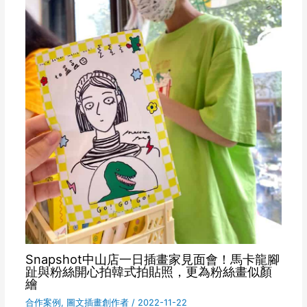
Snapshot中山店一日插畫家見面會！馬卡龍腳
趾與粉絲開心拍韓式拍貼照，更為粉絲畫似顏
繪
合作案例
,
圖文插畫創作者
/
2022-11-22