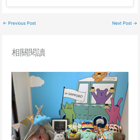
←
Previous Post
Next Post
→
相關閱讀