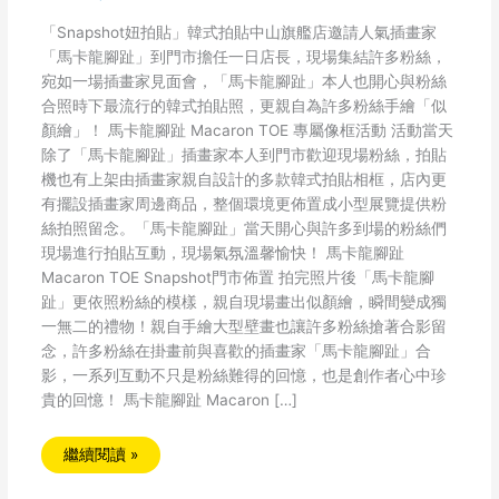
「Snapshot妞拍貼」韓式拍貼中山旗艦店邀請人氣插畫家
「馬卡龍腳趾」到門市擔任一日店長，現場集結許多粉絲，
宛如一場插畫家見面會，「馬卡龍腳趾」本人也開心與粉絲
合照時下最流行的韓式拍貼照，更親自為許多粉絲手繪「似
顏繪」！ 馬卡龍腳趾 Macaron TOE 專屬像框活動 活動當天
除了「馬卡龍腳趾」插畫家本人到門市歡迎現場粉絲，拍貼
機也有上架由插畫家親自設計的多款韓式拍貼相框，店內更
有擺設插畫家周邊商品，整個環境更佈置成小型展覽提供粉
絲拍照留念。「馬卡龍腳趾」當天開心與許多到場的粉絲們
現場進行拍貼互動，現場氣氛溫馨愉快！ 馬卡龍腳趾
Macaron TOE Snapshot門市佈置 拍完照片後「馬卡龍腳
趾」更依照粉絲的模樣，親自現場畫出似顏繪，瞬間變成獨
一無二的禮物！親自手繪大型壁畫也讓許多粉絲搶著合影留
念，許多粉絲在掛畫前與喜歡的插畫家「馬卡龍腳趾」合
影，一系列互動不只是粉絲難得的回憶，也是創作者心中珍
貴的回憶！ 馬卡龍腳趾 Macaron […]
繼續閱讀 »