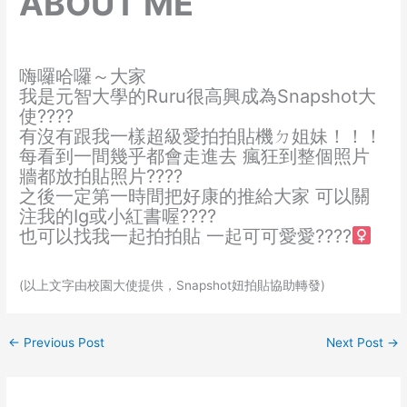
ABOUT ME
嗨囉哈囉～大家
我是元智大學的Ruru很高興成為Snapshot大
使????
有沒有跟我一樣超級愛拍拍貼機ㄉ姐妹！！！
每看到一間幾乎都會走進去 瘋狂到整個照片
牆都放拍貼照片????
之後一定第一時間把好康的推給大家 可以關
注我的Ig或小紅書喔????
也可以找我一起拍拍貼 一起可可愛愛????‍
(以上文字由校園大使提供，Snapshot妞拍貼協助轉發)
←
Previous Post
Next Post
→