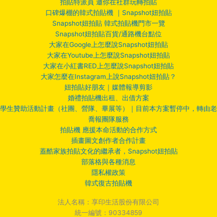
拍貼特派員 邀你在社群玩轉拍貼
口碑爆棚的韓式拍貼機 ｜Snapshot妞拍貼
Snapshot妞拍貼 韓式拍貼機門市一覽
Snapshot妞拍貼百貨/通路機台點位
大家在Google上怎麼說Snapshot妞拍貼
大家在Youtube上怎麼說Snapshot妞拍貼
大家在小紅書RED上怎麼說Snapshot妞拍貼
大家怎麼在Instagram上說Snapshot妞拍貼？
妞拍貼好朋友｜媒體報導剪影
婚禮拍貼機出租、出借方案
學生贊助活動計畫（社團、營隊、畢展等）｜目前本方案暫停中，轉由老
喬報團隊服務
拍貼機 應援本命活動的合作方式
插畫圖文創作者合作計畫
蓋酷家族拍貼文化的繼承者，Snapshot妞拍貼
部落格與各種消息
隱私權政策
韓式復古拍貼機
法人名稱：享印生活股份有限公司
統一編號：90334859